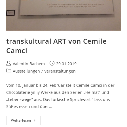
transkultural ART von Cemile
Camci
Beitrags-
Beitrag
Valentin Bachem
29.01.2019
Autor:
veröffentlicht:
Beitrags-
Ausstellungen
/
Veranstaltungen
Kategorie:
Vom 10. Januar bis 24. Februar stellt Cemile Camci in der
Chocolaterie yilliy Werke aus den Serien „Heimat“ und
„Lebenswege“ aus. Das türkische Sprichwort "Lass uns
Süßes essen und über…
Transkultural
Weiterlesen
ART