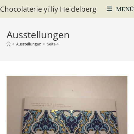
Zum
Chocolaterie yilliy Heidelberg
MENÜ
Inhalt
springen
Ausstellungen
>
Ausstellungen
>
Seite 4