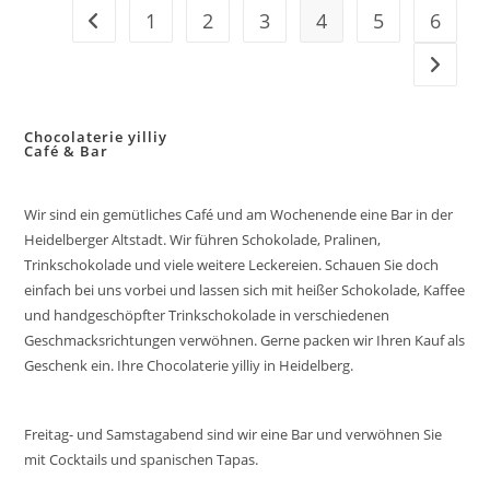
1
2
3
4
5
6
Zur vorherigen Seite
Zur näc
Chocolaterie yilliy
Café & Bar
Wir sind ein gemütliches Café und am Wochenende eine Bar in der
Heidelberger Altstadt. Wir führen Schokolade, Pralinen,
Trinkschokolade und viele weitere Leckereien. Schauen Sie doch
einfach bei uns vorbei und lassen sich mit heißer Schokolade, Kaffee
und handgeschöpfter Trinkschokolade in verschiedenen
Geschmacksrichtungen verwöhnen. Gerne packen wir Ihren Kauf als
Geschenk ein. Ihre Chocolaterie yilliy in Heidelberg.
Freitag- und Samstagabend sind wir eine Bar und verwöhnen Sie
mit Cocktails und spanischen Tapas.