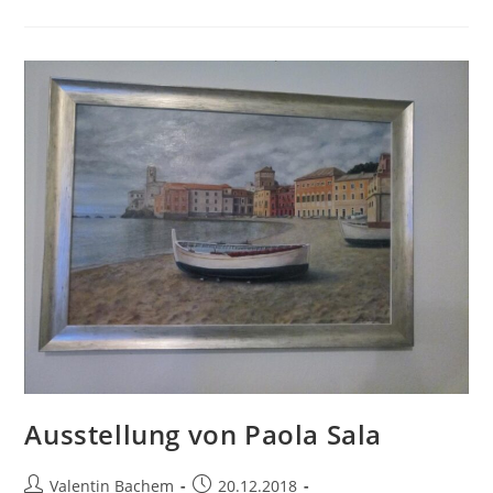
Von
Cemile
Camci
Ausstellung von Paola Sala
Beitrags-
Beitrag
Valentin Bachem
20.12.2018