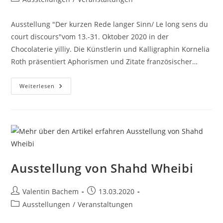
Kategorie:
Ausstellung "Der kurzen Rede langer Sinn/ Le long sens du
court discours"vom 13.-31. Oktober 2020 in der
Chocolaterie yilliy. Die Künstlerin und Kalligraphin Kornelia
Roth präsentiert Aphorismen und Zitate französischer…
Der
Weiterlesen
Kurzen
Rede
Langer
Sinn
/
Le
Long
Sens
Du
Court
Discours
Ausstellung von Shahd Wheibi
Beitrags-
Beitrag
Valentin Bachem
13.03.2020
Autor:
veröffentlicht:
Beitrags-
Ausstellungen
/
Veranstaltungen
Kategorie: