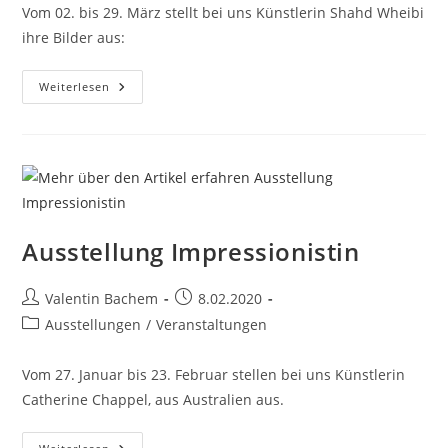
Vom 02. bis 29. März stellt bei uns Künstlerin Shahd Wheibi
ihre Bilder aus:
Ausstellung
Weiterlesen
Von
Shahd
Wheibi
Ausstellung Impressionistin
Beitrags-
Beitrag
Valentin Bachem
8.02.2020
Autor:
veröffentlicht:
Beitrags-
Ausstellungen
/
Veranstaltungen
Kategorie:
Vom 27. Januar bis 23. Februar stellen bei uns Künstlerin
Catherine Chappel, aus Australien aus.