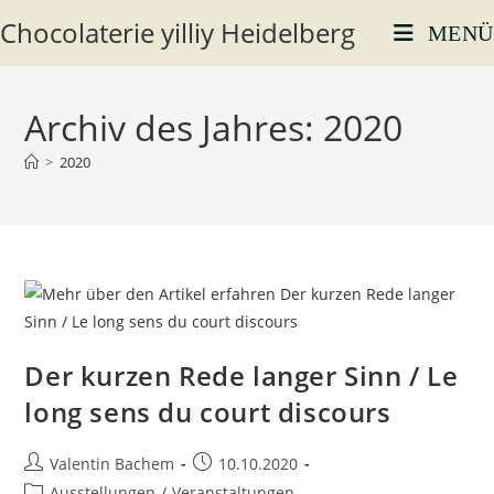
Zum
Chocolaterie yilliy Heidelberg
MENÜ
Inhalt
springen
Archiv des Jahres: 2020
>
2020
Der kurzen Rede langer Sinn / Le
long sens du court discours
Beitrags-
Beitrag
Valentin Bachem
10.10.2020
Autor:
veröffentlicht:
Beitrags-
Ausstellungen
/
Veranstaltungen